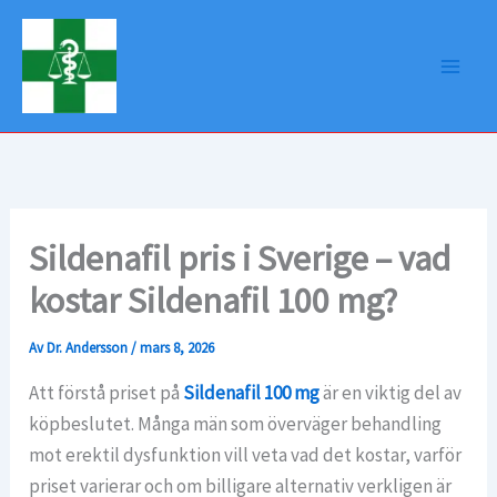
Hoppa
till
innehåll
Sildenafil pris i Sverige – vad
kostar Sildenafil 100 mg?
Av
Dr. Andersson
/
mars 8, 2026
Att förstå priset på
Sildenafil 100 mg
är en viktig del av
köpbeslutet. Många män som överväger behandling
mot erektil dysfunktion vill veta vad det kostar, varför
priset varierar och om billigare alternativ verkligen är