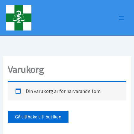
Hoppa
till
innehåll
Varukorg
Din varukorg är för närvarande tom.
Gå tillbaka till butiken