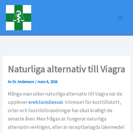
Hoppa
till
innehåll
Naturliga alternativ till Viagra
Av
Dr. Andersson
/
mars 8, 2026
Många män söker naturliga alternativ till Viagra när de
upplever
erektionsbesvär
. Intresset för kosttillskott,
örter och livsstilsförändringar har ökat kraftigt de
senaste åren. Men frågan är: fungerar naturliga
alternativ verkligen, eller är receptbelagda läkemedel