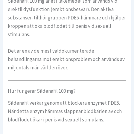
Sildenafil 100 mg är ett läkemedel som används vid
erektil dysfunktion (erek­tionsbesvär). Den aktiva
substansen tillhör gruppen PDE5-hämmare och hjälper
kroppen att öka blodflödet till penis vid sexuell
stimulans.
Det är en av de mest väldokumenterade
behandlingarna mot erektionsproblem och används av
miljontals män världen över.
Hur fungerar Sildenafil 100 mg?
Sildenafil verkar genom att blockera enzymet PDE5.
När detta enzym hämmas slappnar blodkärlen av och
blodflödet ökar i penis vid sexuell stimulans.