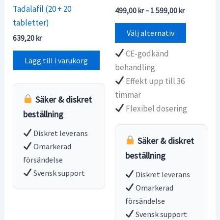
Tadalafil (20 + 20
Prisintervall
499,00
kr
–
1 599,00
kr
499,00 kr
tabletter)
Den
till
Välj alternativ
639,20
kr
1
här
599,00 kr
produkt
CE-godkänd
Lägg till i varukorg
har
behandling
flera
Effekt upp till 36
varianter.
timmar
Säker & diskret
De
Flexibel dosering
beställning
olika
Diskret leverans
alternati
Säker & diskret
Omarkerad
kan
beställning
försändelse
väljas
Svensk support
Diskret leverans
på
Omarkerad
produkts
försändelse
Svensk support