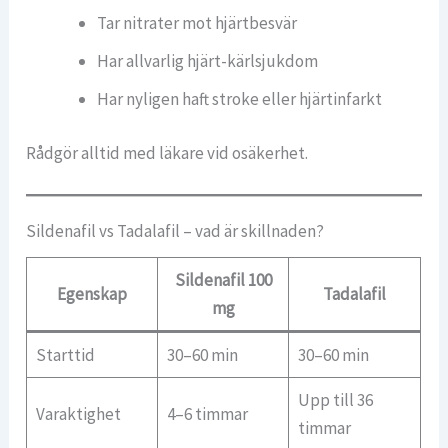
Tar nitrater mot hjärtbesvär
Har allvarlig hjärt-kärlsjukdom
Har nyligen haft stroke eller hjärtinfarkt
Rådgör alltid med läkare vid osäkerhet.
Sildenafil vs Tadalafil – vad är skillnaden?
Sildenafil 100
Egenskap
Tadalafil
mg
Starttid
30–60 min
30–60 min
Upp till 36
Varaktighet
4–6 timmar
timmar