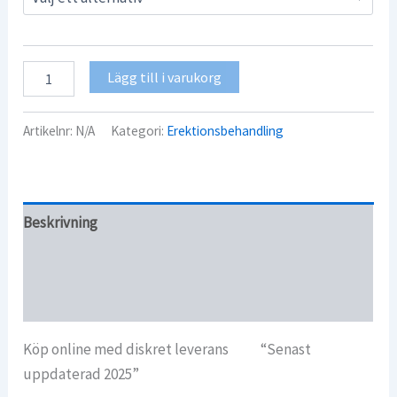
Sildenafil
Lägg till i varukorg
100
mg
mängd
Artikelnr:
N/A
Kategori:
Erektionsbehandling
Beskrivning
Ytterligare information
Recensioner (0)
Köp online med diskret leverans “Senast
uppdaterad 2025”