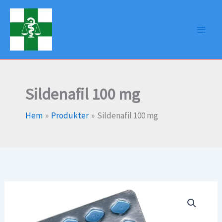
Hoppa
till
innehåll
Sildenafil 100 mg
Hem
Produkter
Sildenafil 100 mg